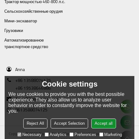
Трактор мощностью 460-800 л.с.
Сельскохозяйственные орудия
Мини-экскаватор
Грузовики
Автоматизированное
транспортное средство
Anna
+86 13588074125
Cookie settings
+86 19538646886
We use cookies to provide you with the best possible
Anna@framtractor.com
experience. They also allow us to analyze user
behavior in order to constantly improve the website for
8613588074125
you.
Reject All
Accept Selection
Accept all
Copyright © 2026
Tianjin Tractor Manufacturing Company Ltd.
Support By
Necessary
Analytics
Preferences
Marketing