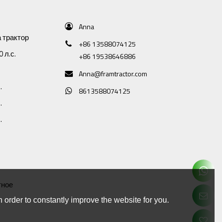
Anna
 трактор
+86 13588074125
 л.с.
+86 19538646886
Anna@framtractor.com
.
8613588074125
.
.
тное
 order to constantly improve the website for you.