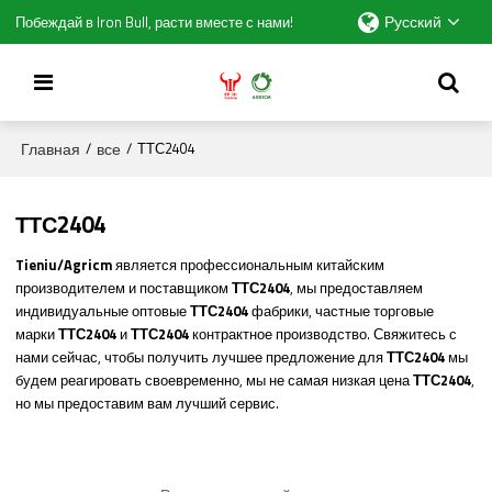
Русский
Побеждай в Iron Bull, расти вместе с нами!
Главная
все
/
/
ТТС2404
ТТС2404
Tieniu/Agricm
является профессиональным китайским
производителем и поставщиком
ТТС2404
, мы предоставляем
индивидуальные оптовые
ТТС2404
фабрики, частные торговые
марки
ТТС2404
и
ТТС2404
контрактное производство. Свяжитесь с
нами сейчас, чтобы получить лучшее предложение для
ТТС2404
мы
будем реагировать своевременно, мы не самая низкая цена
ТТС2404
,
но мы предоставим вам лучший сервис.